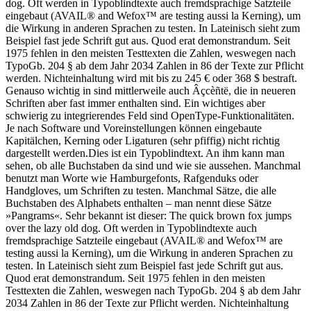
dog. Oft werden in Typoblindtexte auch fremdsprachige Satzteile
eingebaut (AVAIL® and Wefox™ are testing aussi la Kerning), um
die Wirkung in anderen Sprachen zu testen. In Lateinisch sieht zum
Beispiel fast jede Schrift gut aus. Quod erat demonstrandum. Seit
1975 fehlen in den meisten Testtexten die Zahlen, weswegen nach
TypoGb. 204 § ab dem Jahr 2034 Zahlen in 86 der Texte zur Pflicht
werden. Nichteinhaltung wird mit bis zu 245 € oder 368 $ bestraft.
Genauso wichtig in sind mittlerweile auch Âçcèñtë, die in neueren
Schriften aber fast immer enthalten sind. Ein wichtiges aber
schwierig zu integrierendes Feld sind OpenType-Funktionalitäten.
Je nach Software und Voreinstellungen können eingebaute
Kapitälchen, Kerning oder Ligaturen (sehr pfiffig) nicht richtig
dargestellt werden.Dies ist ein Typoblindtext. An ihm kann man
sehen, ob alle Buchstaben da sind und wie sie aussehen. Manchmal
benutzt man Worte wie Hamburgefonts, Rafgenduks oder
Handgloves, um Schriften zu testen. Manchmal Sätze, die alle
Buchstaben des Alphabets enthalten – man nennt diese Sätze
»Pangrams«. Sehr bekannt ist dieser: The quick brown fox jumps
over the lazy old dog. Oft werden in Typoblindtexte auch
fremdsprachige Satzteile eingebaut (AVAIL® and Wefox™ are
testing aussi la Kerning), um die Wirkung in anderen Sprachen zu
testen. In Lateinisch sieht zum Beispiel fast jede Schrift gut aus.
Quod erat demonstrandum. Seit 1975 fehlen in den meisten
Testtexten die Zahlen, weswegen nach TypoGb. 204 § ab dem Jahr
2034 Zahlen in 86 der Texte zur Pflicht werden. Nichteinhaltung